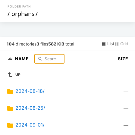
FOLDER PATH
/
orphans
/
List
Grid
104
directories
3
files
582 KiB
total
NAME
SIZE
UP
2024-08-18/
—
2024-08-25/
—
2024-09-01/
—